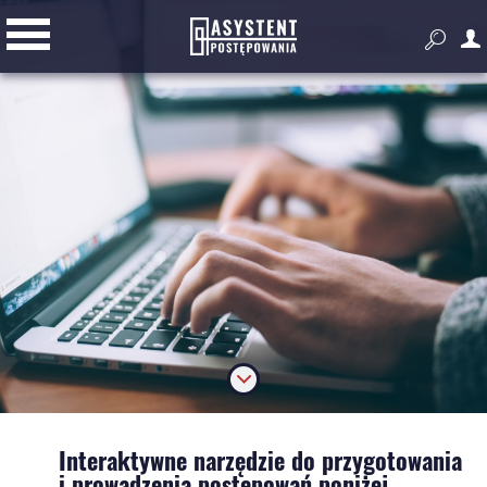


Przygotowanie i prowadzenie
postępowania
Złóż ofertę
Dodatkowe narzędzia do pracy z
zamówieniami publicznymi
Wyszukiwarka zagranicznych
przetargów

Interaktywne narzędzie do przygotowania
i prowadzenia postępowań poniżej