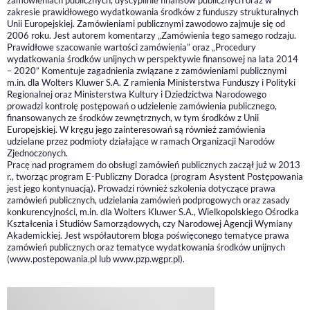
zamówieniach publicznych, dyscyplinie finansów publicznych oraz w
zakresie prawidłowego wydatkowania środków z funduszy strukturalnych
Unii Europejskiej. Zamówieniami publicznymi zawodowo zajmuje się od
2006 roku. Jest autorem komentarzy „Zamówienia tego samego rodzaju.
Prawidłowe szacowanie wartości zamówienia” oraz „Procedury
wydatkowania środków unijnych w perspektywie finansowej na lata 2014
– 2020” Komentuje zagadnienia związane z zamówieniami publicznymi
m.in. dla Wolters Kluwer S.A. Z ramienia Ministerstwa Funduszy i Polityki
Regionalnej oraz Ministerstwa Kultury i Dziedzictwa Narodowego
prowadzi kontrolę postępowań o udzielenie zamówienia publicznego,
finansowanych ze środków zewnętrznych, w tym środków z Unii
Europejskiej. W kręgu jego zainteresowań są również zamówienia
udzielane przez podmioty działające w ramach Organizacji Narodów
Zjednoczonych.
Pracę nad programem do obsługi zamówień publicznych zaczął już w 2013
r., tworząc program E-Publiczny Doradca (program Asystent Postępowania
jest jego kontynuacją). Prowadzi również szkolenia dotyczące prawa
zamówień publicznych, udzielania zamówień podprogowych oraz zasady
konkurencyjności, m.in. dla Wolters Kluwer S.A., Wielkopolskiego Ośrodka
Kształcenia i Studiów Samorządowych, czy Narodowej Agencji Wymiany
Akademickiej. Jest współautorem bloga poświęconego tematyce prawa
zamówień publicznych oraz tematyce wydatkowania środków unijnych
(www.postepowania.pl lub www.pzp.wgpr.pl).