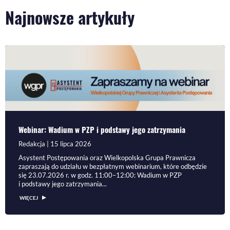
Najnowsze artykuły
Webinar: Wadium w PZP i podstawy jego zatrzymania
Redakcja | 15 lipca 2026
Asystent Postępowania oraz Wielkopolska Grupa Prawnicza
zapraszają do udziału w bezpłatnym webinarium, które odbędzie
się 23.07.2026 r. w godz. 11:00–12:00: Wadium w PZP
i podstawy jego zatrzymania...
WIĘCEJ