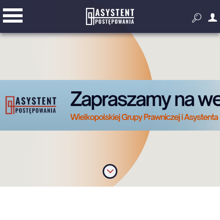


Przygotowanie i prowadzenie
postępowania
Złóż ofertę
Dodatkowe narzędzia do pracy z
zamówieniami publicznymi
Wyszukiwarka zagranicznych
przetargów
