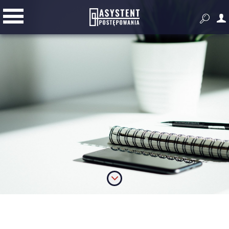


Przygotowanie i prowadzenie
postępowania
Złóż ofertę
Dodatkowe narzędzia do pracy z
zamówieniami publicznymi
Wyszukiwarka zagranicznych
przetargów
