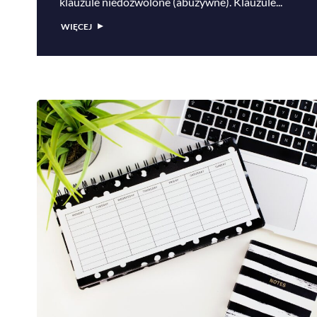
klauzule niedozwolone (abuzywne). Klauzule...
WIĘCEJ