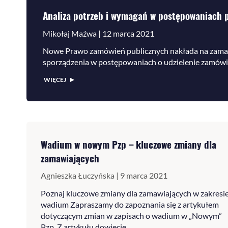
Analiza potrzeb i wymagań w postępowaniach 
Mikołaj Maźwa | 12 marca 2021
Nowe Prawo zamówień publicznych nakłada na zamaw
sporządzenia w postępowaniach o udzielenie zamówien
WIĘCEJ
Wadium w nowym Pzp – kluczowe zmiany dla
zamawiających
Agnieszka Łuczyńska | 9 marca 2021
Poznaj kluczowe zmiany dla zamawiających w zakresi
wadium Zapraszamy do zapoznania się z artykułem
dotyczącym zmian w zapisach o wadium w „Nowym”
Pzp. Z artykułu dowiecie...