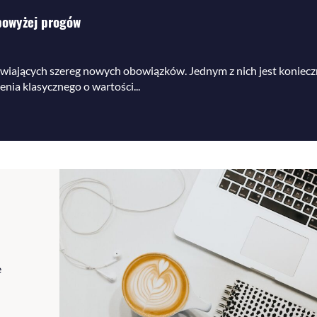
powyżej progów
iających szereg nowych obowiązków. Jednym z nich jest koniec
ia klasycznego o wartości...
e