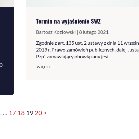
Termin na wyjaśnienie SWZ
Bartosz Kozłowski | 8 lutego 2021
Zgodnie z art. 135 ust. 2 ustawy z dnia 11 wrześn
2019 r. Prawo zamówień publicznych, dalej „ust
Pzp” zamawiający obowiązany jest...
20
WIĘCEJ
1
…
17
18
19
20
>