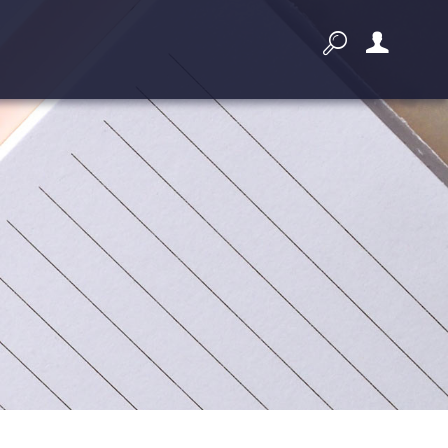


Przygotowanie i prowadzenie
postępowania
Złóż ofertę
Dodatkowe narzędzia do pracy z
zamówieniami publicznymi
Wyszukiwarka zagranicznych
przetargów