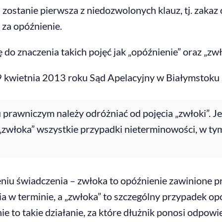
ostanie pierwsza z niedozwolonych klauz, tj. zaka
za opóźnienie.
 do znaczenia takich pojęć jak „opóźnienie” oraz „zwł
9 kwietnia 2013 roku Sąd Apelacyjny w Białymstoku
prawniczym należy odróżniać od pojęcia „zwłoki”. Je
 „zwłoka” wszystkie przypadki nieterminowości, w ty
eniu świadczenia – zwłoka to opóźnienie zawinione p
w terminie, a „zwłoka” to szczególny przypadek opóź
ie to takie działanie, za które dłużnik ponosi odpow