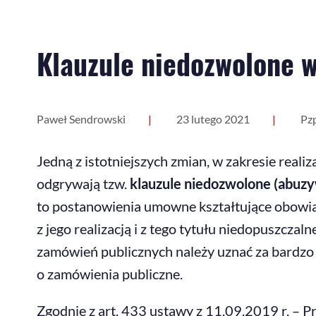
Klauzule niedozwolone 
Paweł Sendrowski
23 lutego 2021
Pz
Jedną z istotniejszych zmian, w zakresie rea
odgrywają tzw.
klauzule niedozwolone (abuz
to postanowienia umowne kształtujące obowią
z jego realizacją i z tego tytułu niedopuszcza
zamówień publicznych należy uznać za bardzo 
o zamówienia publiczne.
Zgodnie z art. 433 ustawy z 11.09.2019 r. – P