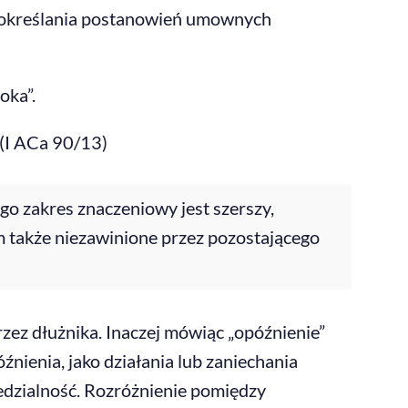
z określania postanowień umownych
oka”.
 (I ACa 90/13)
go zakres znaczeniowy jest szerszy,
m także niezawinione przez pozostającego
rzez dłużnika. Inaczej mówiąc „opóźnienie”
nienia, jako działania lub zaniechania
iedzialność. Rozróżnienie pomiędzy