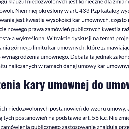
ogu klauzul niedozwolonych jest konieczne dla zmia
woli. Niemniej określony w art. 433 Pzp katalog wyd
wania jest kwestia wysokości kar umownych, często
jekcie nowego prawa zamówień publicznych kwestia 
 została wykreślona. W trakcie dyskusji na temat p
wania górnego limitu kar umownych, które zamawia
wynagrodzenia umownego. Debata ta jednak zakończy
imitu naliczanych w ramach danej umowy kar umowny
enia kary umownej do umo
kich niedozwolonych postanowień do wzoru umowy, 
 tych postanowień na podstawie art. 58 k.c. Nie zmi
amówienia publicznego zastosowanie znajdują przep