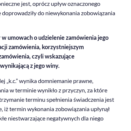
nieczne jest, oprócz upływ oznaczonego
óre doprowadziły do niewykonania zobowiązania
by w umowach o udzielenie zamówienia jego
acji zamówienia, korzystniejszym
zamówienia, czyli wskazujące
ynikającą z jego winy.
lej „k.c.” wynika domniemanie prawne,
nia w terminie wynikło z przyczyn, za które
trzymanie terminu spełnienia świadczenia jest
e, iż termin wykonania zobowiązania upłynął
ykłe niestwarzające negatywnych dla niego