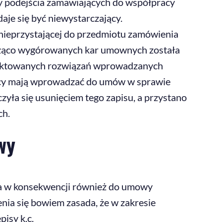
ny podejścia zamawiających do współpracy
aje się być niewystarczający.
 nieprzystającej do przedmiotu zamówienia
rażąco wygórowanych kar umownych została
rojektowanych rozwiązań wprowadzanych
jący mają wprowadzać do umów w sprawie
ła się usunięciem tego zapisu, a przystano
ch.
wy
a w konsekwencji również do umowy
enia się bowiem zasada, że w zakresie
isy k.c.