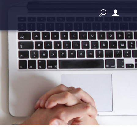


Przygotowanie i prowadzenie
postępowania
Złóż ofertę
Dodatkowe narzędzia do pracy z
zamówieniami publicznymi
Wyszukiwarka zagranicznych
przetargów