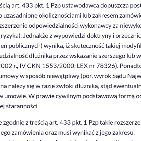
reścią art. 433 pkt. 1 Pzp ustawodawca dopuszcza p
 to uzasadnione okolicznościami lub zakresem zamówi
 rozszerzenie odpowiedzialności wykonawcy za niew
a ryzyka). Jednakże z wypowiedzi doktryny i orzeczn
ń publicznych) wynika, iż skuteczność takiej mody
dzialność dłużnika przez wskazanie szerszego lub wę
002 r., IV CKN 1553/2000, LEX nr 78326). Ponadto, j
umowy w sposób niewątpliwy (por. wyrok Sądu Najwyż
a należy się w razie zwłoki dłużnika, stąd ewentual
 umowie. W prawie cywilnym podstawową formą odpo
j staranności.
zgodnie z treścią art. 433 pkt. 1 Pzp takie rozszer
ego zamówienia oraz musi wynikać z jego zakresu.