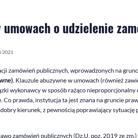
w umowach o udzielenie zam
p 2021
lizacji zamówień publicznych, wprowadzonych na gru
ywne)
. Klauzule abuzywne w umowach (również zawi
zki wykonawcy w sposób rażąco nieproporcjonalny 
lne. Co prawda, instytucja ta jest znana na gruncie pr
dobry kierunek, z pewnością poprawiający sytuację 
rawo zamówień publicznych (Dz.U. poz. 2019 ze zm.) 