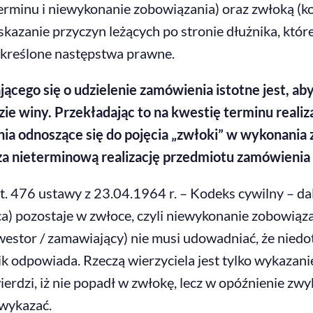
rminu i niewykonanie zobowiązania) oraz zwłoką (ko
skazanie przyczyn leżących po stronie dłużnika, kt
 określone następstwa prawne.
cego się o udzielenie zamówienia istotne jest, a
ie winy. Przekładając to na kwestię terminu realiz
a odnoszące się do pojęcia „zwłoki” w wykonania 
 nieterminową realizację przedmiotu zamówienia w
rt. 476 ustawy z 23.04.1964 r. – Kodeks cywilny – da
a) pozostaje w zwłoce, czyli niewykonanie zobowiąza
westor / zamawiający) nie musi udowadniać, że niedo
k odpowiada. Rzeczą wierzyciela jest tylko wykazani
ierdzi, iż nie popadł w zwłokę, lecz w opóźnienie zw
 wykazać.