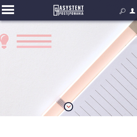


Przygotowanie i prowadzenie
postępowania
Złóż ofertę
Dodatkowe narzędzia do pracy z
zamówieniami publicznymi
Wyszukiwarka zagranicznych
przetargów
