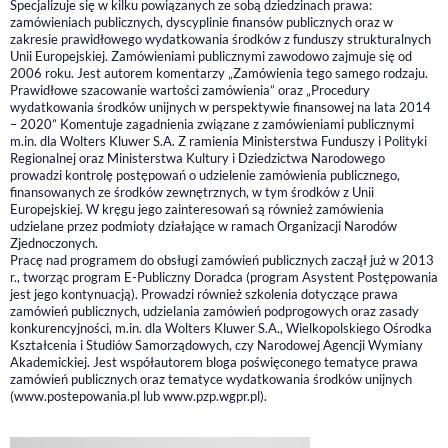
Specjalizuje się w kilku powiązanych ze sobą dziedzinach prawa:
zamówieniach publicznych, dyscyplinie finansów publicznych oraz w
zakresie prawidłowego wydatkowania środków z funduszy strukturalnych
Unii Europejskiej. Zamówieniami publicznymi zawodowo zajmuje się od
2006 roku. Jest autorem komentarzy „Zamówienia tego samego rodzaju.
Prawidłowe szacowanie wartości zamówienia” oraz „Procedury
wydatkowania środków unijnych w perspektywie finansowej na lata 2014
– 2020” Komentuje zagadnienia związane z zamówieniami publicznymi
m.in. dla Wolters Kluwer S.A. Z ramienia Ministerstwa Funduszy i Polityki
Regionalnej oraz Ministerstwa Kultury i Dziedzictwa Narodowego
prowadzi kontrolę postępowań o udzielenie zamówienia publicznego,
finansowanych ze środków zewnętrznych, w tym środków z Unii
Europejskiej. W kręgu jego zainteresowań są również zamówienia
udzielane przez podmioty działające w ramach Organizacji Narodów
Zjednoczonych.
Pracę nad programem do obsługi zamówień publicznych zaczął już w 2013
r., tworząc program E-Publiczny Doradca (program Asystent Postępowania
jest jego kontynuacją). Prowadzi również szkolenia dotyczące prawa
zamówień publicznych, udzielania zamówień podprogowych oraz zasady
konkurencyjności, m.in. dla Wolters Kluwer S.A., Wielkopolskiego Ośrodka
Kształcenia i Studiów Samorządowych, czy Narodowej Agencji Wymiany
Akademickiej. Jest współautorem bloga poświęconego tematyce prawa
zamówień publicznych oraz tematyce wydatkowania środków unijnych
(www.postepowania.pl lub www.pzp.wgpr.pl).