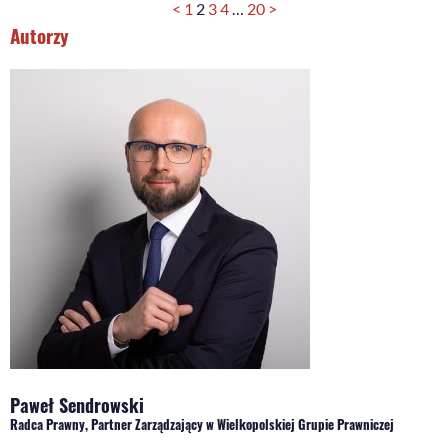
<
1
2
3
4
…
20
>
Autorzy
Paweł Sendrowski
Radca Prawny, Partner Zarządzający w Wielkopolskiej Grupie Prawniczej