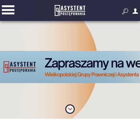


Przygotowanie i prowadzenie
postępowania
Złóż ofertę
Dodatkowe narzędzia do pracy z
zamówieniami publicznymi
Wyszukiwarka zagranicznych
przetargów
