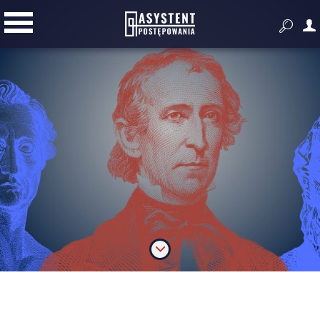


Przygotowanie i prowadzenie
postępowania
Złóż ofertę
Dodatkowe narzędzia do pracy z
zamówieniami publicznymi
Wyszukiwarka zagranicznych
przetargów
