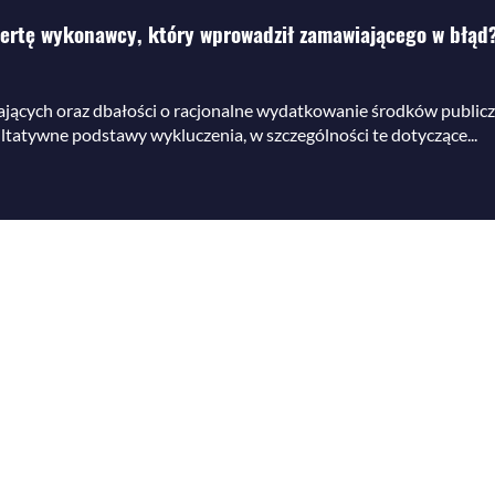
ertę wykonawcy, który wprowadził zamawiającego w błąd?
iających oraz dbałości o racjonalne wydatkowanie środków public
tywne podstawy wykluczenia, w szczególności te dotyczące...