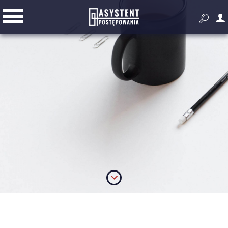


Przygotowanie i prowadzenie
postępowania
Złóż ofertę
Dodatkowe narzędzia do pracy z
zamówieniami publicznymi
Wyszukiwarka zagranicznych
przetargów
