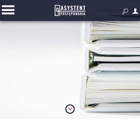


Przygotowanie i prowadzenie
postępowania
Złóż ofertę
Dodatkowe narzędzia do pracy z
zamówieniami publicznymi
Wyszukiwarka zagranicznych
przetargów
